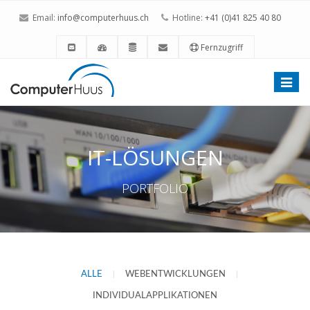
Email:
info@computerhuus.ch
Hotline:
+41 (0)41 825 40 80
Fernzugriff
Toggle
naviga
IT-LÖSUNGEN
PORTFOLIO
ALLE
|
WEBENTWICKLUNGEN
|
INDIVIDUALAPPLIKATIONEN