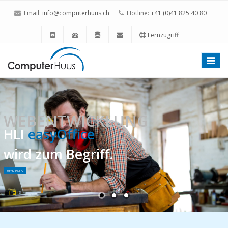
Email:
info@computerhuus.ch
Hotline:
+41 (0)41 825 40 80
Fernzugriff
Toggle
naviga
WEBENTWICKLUNG
HLI
easyOffice
wird zum Begriff.
MEHR INFOS