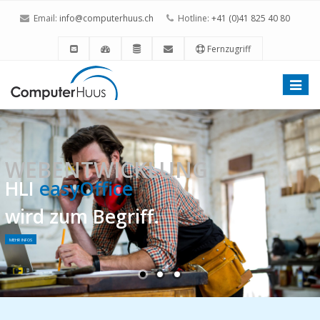
Email:
info@computerhuus.ch
Hotline:
+41 (0)41 825 40 80
Fernzugriff
Toggle
naviga
WEBENTWICKLUNG
HLI
easyOffice
wird zum Begriff.
MEHR INFOS