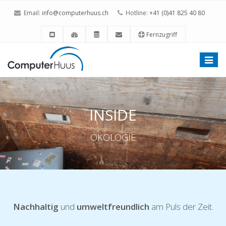
Email:
info@computerhuus.ch
Hotline:
+41 (0)41 825 40 80
Fernzugriff
Toggle
naviga
INSIDE
ÖKOLOGIE
Nachhaltig
und
umweltfreundlich
am Puls der Zeit.