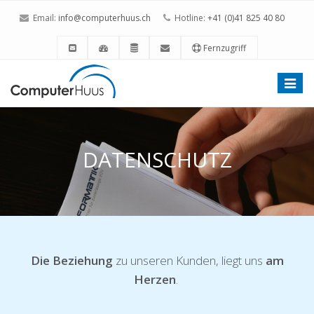
Email:
info@computerhuus.ch
Hotline:
+41 (0)41 825 40 80
Fernzugriff
Toggle
naviga
DATENSCHUTZ
Die Beziehung
zu unseren Kunden, liegt uns
am
Herzen
.