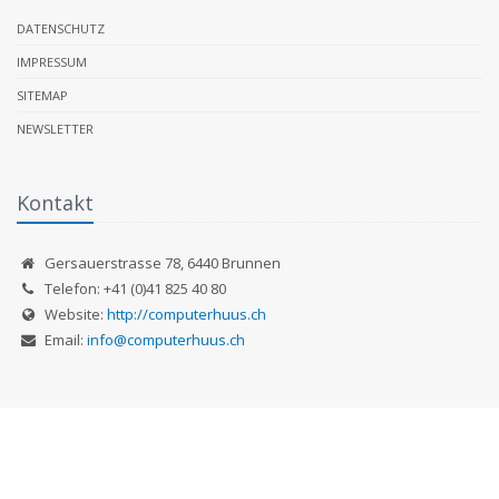
DATENSCHUTZ
IMPRESSUM
SITEMAP
NEWSLETTER
Kontakt
Gersauerstrasse 78
,
6440
Brunnen
Telefon:
+41 (0)41 825 40 80
Website:
http://computerhuus.ch
Email:
info@computerhuus.ch
© 2026
computerhuus.ch
- All Rights Reserved.