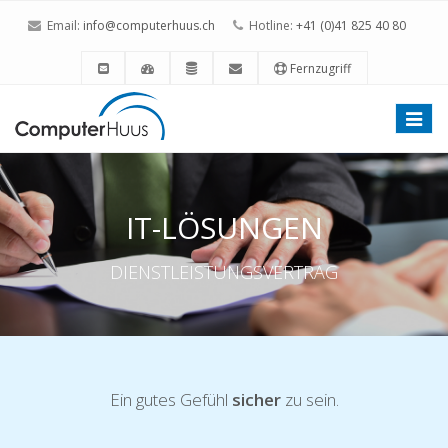
Email:
info@computerhuus.ch
Hotline:
+41 (0)41 825 40 80
Fernzugriff
Toggle
naviga
IT-LÖSUNGEN
DIENSTLEISTUNGSVERTRAG
Ein gutes Gefühl
sicher
zu sein.