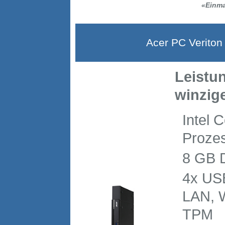
«Einma
Acer PC Veriton 
Leistu
winzig
Intel 
Prozes
8 GB 
4x USB
LAN, 
TPM