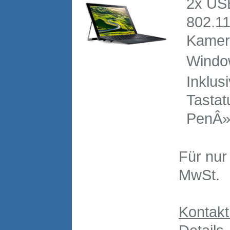
2x USB
802.1
Kamer
Window
Inklus
Tastat
PenÂ»-
Für nu
MwSt.
Kontakt