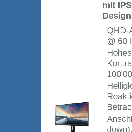
mit IP
Design
QHD-A
@ 60 H
Hohes
Kontra
100'00
Hellig
Reakti
Betrac
Anschl
down),