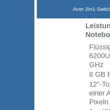
Acer 2in1 Switch
Leistu
Notebo
Flüssi
6200U 
GHz
8 GB 
12"-To
einer 
Pixeln