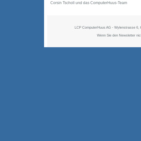
Corsin Tscholl und das ComputerHuus-Team
LCP ComputerHuus AG - Wylenstrasse 6, 6
Wenn Sie den Newsletter nich