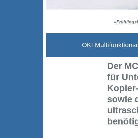
«Frühlingsb
OKI Multifunktion
Der MC
für Un
Kopier
sowie 
ultras
benöti